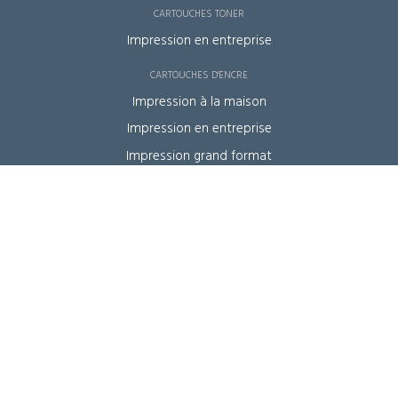
Cartouches toner
Impression en entreprise
Cartouches d'encre
Impression à la maison
Impression en entreprise
Impression grand format
Impression d'étiquettes
Impression pour machines à affranchir
Autres produits
Consommables et pièces détachées
Imprimantes reconditionnées
Solutions
Tous nos services
MPS