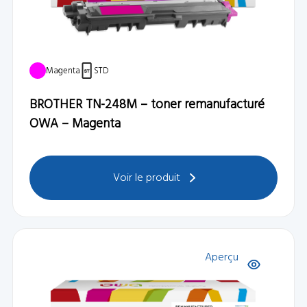
Magenta
STD
BROTHER TN-248M – toner remanufacturé
OWA – Magenta
Voir le produit
Aperçu