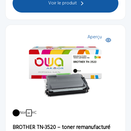
Voir le produit
Aperçu
Noir
HC
BROTHER TN-3520 – toner remanufacturé