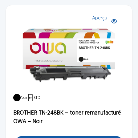
Aperçu
Noir
STD
BROTHER TN-248BK – toner remanufacturé
OWA – Noir