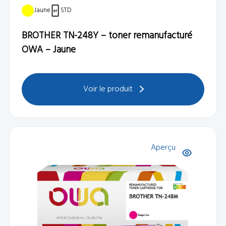
Jaune
STD
BROTHER TN-248Y – toner remanufacturé
OWA – Jaune
Voir le produit
Aperçu