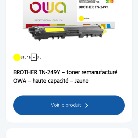
Jaune
XL
BROTHER TN-249Y – toner remanufacturé
OWA – haute capacité – Jaune
Voir le produit