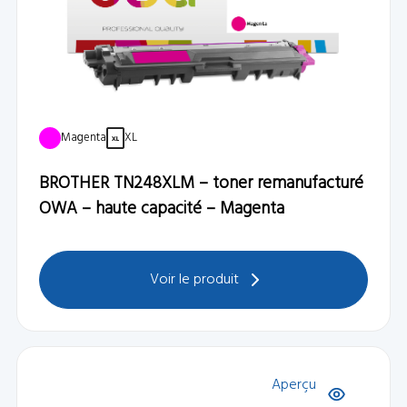
Magenta
XL
BROTHER TN248XLM – toner remanufacturé
OWA – haute capacité – Magenta
Voir le produit
Aperçu