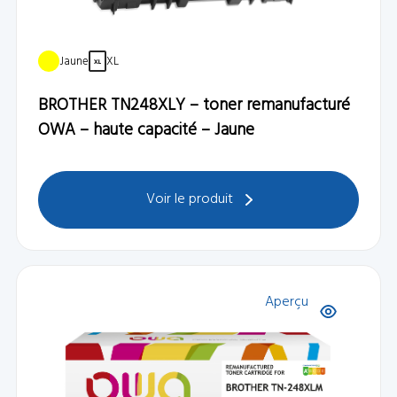
Jaune
XL
BROTHER TN248XLY – toner remanufacturé
OWA – haute capacité – Jaune
Voir le produit
Aperçu