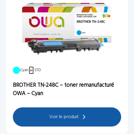
Cyan
STD
BROTHER TN-248C – toner remanufacturé
OWA – Cyan
Voir le produit