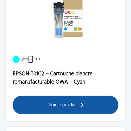
Cyan
STD
EPSON T01C2 – Cartouche d’encre
remanufacturable OWA – Cyan
Voir le produit