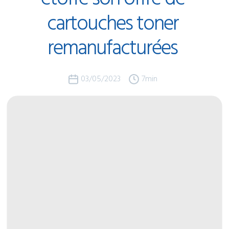
cartouches
toner
remanufacturées
03/05/2023
7
min