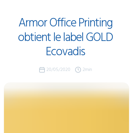
Armor
Office
Printing
obtient
le
label
GOLD
Ecovadis
20/05/2020
2
min