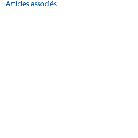
Articles
associés
Le nouveau site OWA : l’impression
responsable à portée de clic
Cartouches remises à neuf, solutions d’impression
durables, engagement éco-responsable, la marque