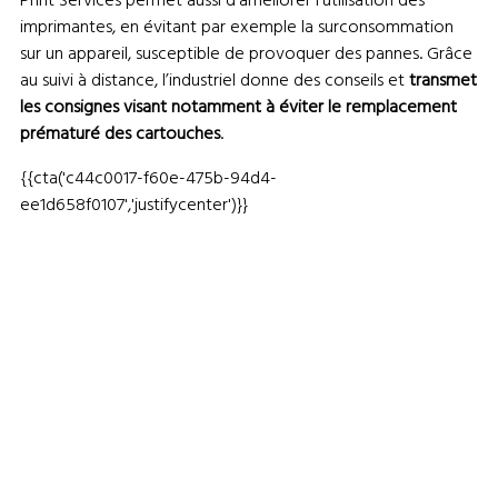
Print Services permet aussi d’améliorer l’utilisation des
imprimantes, en évitant par exemple la surconsommation
sur un appareil, susceptible de provoquer des pannes. Grâce
au suivi à distance, l’industriel donne des conseils et
transmet
les consignes visant notamment à éviter le remplacement
prématuré des cartouches
.
{{cta('c44c0017-f60e-475b-94d4-
ee1d658f0107','justifycenter')}}
Retour à l'accueil du blog
Articles
associés