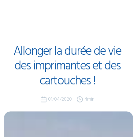
Allonger
la
durée
de
vie
des
imprimantes
et
des
cartouches
!
01/04/2020
4
min